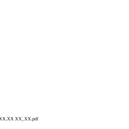
X.XX.XX XX_XX.pdf