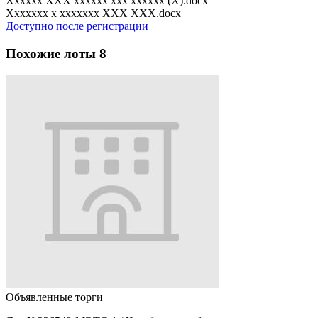
Xxxxxx XXX xxxxxx xxx xxxxxx (X).docx
Xxxxxxx x xxxxxxx XXX XXX.docx
Доступно после регистрации
Похожие лоты
8
Объявленные торги