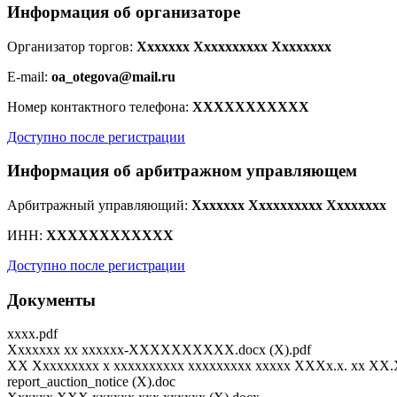
Информация об организаторе
Организатор торгов:
Xxxxxxx Xxxxxxxxxx Xxxxxxxx
E-mail:
oa_otegova@mail.ru
Номер контактного телефона:
XXXXXXXXXXX
Доступно после регистрации
Информация об арбитражном управляющем
Арбитражный управляющий:
Xxxxxxx Xxxxxxxxxx Xxxxxxxx
ИНН:
XXXXXXXXXXXX
Доступно после регистрации
Документы
xxxx.pdf
Xxxxxxx xx xxxxxx-XXXXXXXXXX.docx (X).pdf
XX Xxxxxxxxx x xxxxxxxxxx xxxxxxxxx xxxxx XXXx.x. xx X
report_auction_notice (X).doc