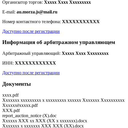
Организатор торгов:
Xxxxx Xxxx Xxxxxxxxx
E-mail:
au.morza.js@mail.ru
Номер контактного телефона:
XXXXXXXXXXX
Доступно после регистрации
Информация об арбитражном управляющем
Арбитражный управляющий:
Xxxxx Xxxx Xxxxxxxxx
ИНН:
XXXXXXXXXXXX
Доступно после регистрации
Документы
xxxx.pdf
Xxxxxxx xxxxxxxxx x xxxxxxxxx xxxxxx Xxxxxxx Xxxxxxxxxx
Xxxxxxёxxxxx.pdf
XXX.pdf
report_auction_notice (X).doc
Xxxxxx XXX xx XXX (XX x xxxxxxx).docx
Xxxxxxx x xxxxxxx XXX XXX (XX).docx