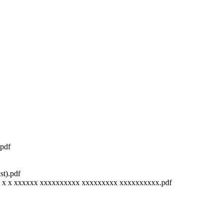
pdf
t).pdf
 x x xxxxxx xxxxxxxxxx xxxxxxxxx xxxxxxxxxx.pdf