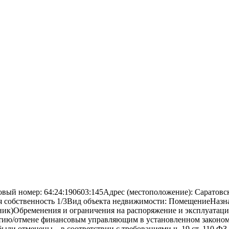
ый номер: 64:24:190603:145Адрес (местоположение): Саратовска
вая собственность 1/3Вид объекта недвижимости: ПомещениеНазн
ник)Обременения и ограничения на распоряжение и эксплуата
тию/отмене финансовым управляющим в установленном законом 
были отменены – в соответствии с требованиями ч. 19 ст. 110 Ф