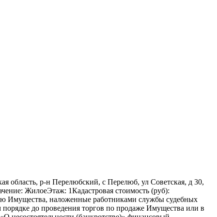
я область, р-н Перелюбский, с Перелюб, ул Советская, д 30,
ачение: ЖилоеЭтаж: 1Кадастровая стоимость (руб):
цию Имущества, наложенные работниками службы судебных
порядке до проведения торгов по продаже Имущества или в
З «О несостоятельности (банкротстве)» финансовый