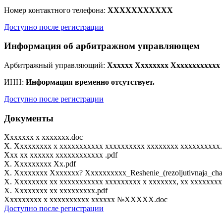
Номер контактного телефона:
XXXXXXXXXXX
Доступно после регистрации
Информация об арбитражном управляющем
Арбитражный управляющий:
Xxxxxx Xxxxxxxx Xxxxxxxxxxxx
ИНН:
Информация временно отсутствует.
Доступно после регистрации
Документы
Xxxxxxx x xxxxxxx.doc
X. Xxxxxxxxx x xxxxxxxxxxx xxxxxxxxxx xxxxxxxx xxxxxxxxxx.
Xxx xx xxxxxx xxxxxxxxxxxx .pdf
X. Xxxxxxxxx Xx.pdf
X. Xxxxxxxx Xxxxxxx? Xxxxxxxxxx_Reshenie_(rezoljutivnaja_chas
X. Xxxxxxxx xx xxxxxxxxxxx xxxxxxxxx x xxxxxxx, xx xxxxxxxx
X. Xxxxxxxx xx xxxxxxxxx.pdf
Xxxxxxxxx x xxxxxxxxxx xxxxxx №XXXXX.doc
Доступно после регистрации