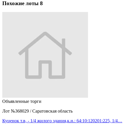
Похожие лоты
8
Объявленные торги
Лот №368029
/
Саратовская область
Куценок т.в, - 1/4 жилого здания,к.н.: 64:10:120201:225, 1/4…