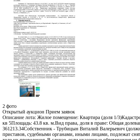
2 фото
Открытый аукцион
Прием заявок
Описание лота:
Жилое помещение: Квартира (доля 1/3)Кадастров
кв 5Площадь: 43.8 кв. м.Вид права, доля в праве: Общая доле
361213.34Собственник - Трубицын Виталий Валерьевич (долж
приставов, судебными органами, иными лицами, подлежат сня
ходе их проведения. В случае, если указанные обременения не 