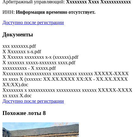
Арбитражный управляющий:
Xxxxxxxx Xxxx Xxxxxxxxxxxx
ИНН:
Информация временно отсутствует.
Доступно после регистрации
Документы
xxx xxxxxxx.pdf
X Xxxxxxx x-x.pdf
X Xxxxxx xxxxxxxx x-x (xxxxxx).pdf
X xxxxxxx xxxxx-xxxxxxx xxxx.pdf
xxxxxxxxxx - X xxxxx.pdf
Xxxxxxxx xxxxxxxxxxx xxxxxxxxxx xxxxxx XXXXX-XXXX
xx xxxx X (xxxxxx: XX.XX.XXXX XX:XX - XX.XX.XXXX
XX:XX).doc
Xxxxxxxx x xxxxxxxxxxx xxxxxxxxxx xxxxxx XXXXX-XXXX
xx xxxx X.doc
Доступно после регистрации
Похожие лоты
8