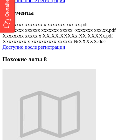
Доступно после регистрации
Документы
Xxxxxxxx xxxxxxx x xxxxxxx xxx xx.pdf
Xxxxxxxx xxxxxx xxxxxxx xxxxx -xxxxxxx xxx.xx.pdf
Xxxxxxxx xxxxx x XX.XX.XXXXx.XX.XXXXx.pdf
Xxxxxxxxx x xxxxxxxxxx xxxxxx №XXXXX.doc
Доступно после регистрации
Похожие лоты
8