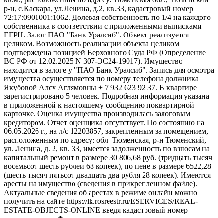
р-н, с.Каскара, ул.Ленина, д.2, кв.33, кадастровый номер
72:17:0901001:1062. Долевая собственность по 1/4 на каждого
собственника в соответствии с приложенными выписками
ЕГРН. Залог ПАО "Банк Уралсиб". Объект реализуется
целиком. Возможность реализации объекта целиком
подтверждена позицией Верховного Суда РФ (Определение
ВС РФ от 12.02.2025 N 307-ЭС24-19017). Имущество
находится в залоге у "ПАО Банк Уралсиб". Запись для осмотра
имущества осуществляется по номеру телефона должника
Якубовой Алсу Аглямовны + 7 932 623 92 37. В квартире
зарегистрировано 5 человек. Подробная информация указана
в приложенной к настоящему сообщению поквартирной
карточке. Оценка имущества производилась залоговым
кредитором. Отчет оценщика отсутствует. По состоянию на
06.05.2026 г., на л/с 12203857, закрепленным за помещением,
расположенным по адресу: обл. Тюменская, р-н Тюменский,
ул. Ленина, д. 2, кв. 33, имеется задолженность по взносам на
капитальный ремонт в размере 30 806,68 руб. (тридцать тысяч
восемьсот шесть рублей 68 копеек), по пене в размере 6522,28
(шесть тысяч пятьсот двадцать два рубля 28 копеек). Имеются
аресты на имущество (сведения в прикрепленном файле).
Актуальные сведения об арестах в режиме онлайн можно
получить на сайте https://lk.rosreestr.ru/ESERVICES/REAL-
ESTATE-OBJECTS-ONLINE введя кадастровый номер