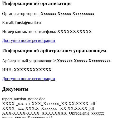
Информация об организаторе
Организатор торгов:
Xxxxxxx Xxxxxx Xxxxxxxxxx
E-mail:
fmsk@mail.ru
Номер контактного телефона:
XXXXXXXXXXX
Доступно после регистрации
Информация об арбитражном управляющем
Арбитражный управляющий:
Xxxxxxx Xxxxxx Xxxxxxxxxx
ИНН:
XXXXXXXXXXXX
Доступно после регистрации
Документы
report_auction_notice.doc
XXXX _x.x. x.x.XXX_Xxxxxxx_XX.XX.XXXX.pdf
XXXX _x.x. XXX.X_Xxxxxxx _XX.XX.XXXX.pdf
AXX-XXXX-XXXX_XXXXXXXX_Opredelenie_xxxxxx
xxxxx. xxx xx Xxxxxxxx.pdf